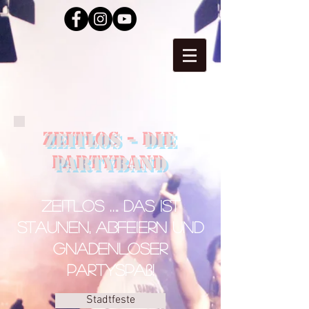
Zeitlos - Die
Partyband
ZEITLOS …. das ist
Staunen, Abfeiern und
gnadenloser
Partyspaß!
Stadtfeste